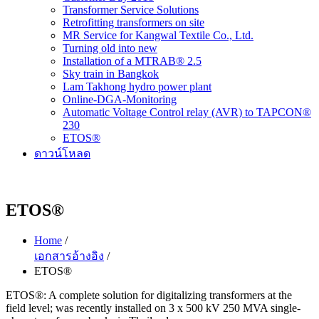
Transformer Service Solutions
Retrofitting transformers on site
MR Service for Kangwal Textile Co., Ltd.
Turning old into new
Installation of a MTRAB® 2.5
Sky train in Bangkok
Lam Takhong hydro power plant
Online-DGA-Monitoring
Automatic Voltage Control relay (AVR) to TAPCON®
230
ETOS®
ดาวน์โหลด
ETOS®
Home
/
เอกสารอ้างอิง
/
ETOS®
ETOS®: A complete solution for digitalizing transformers at the
field level; was recently installed on 3 x 500 kV 250 MVA single-