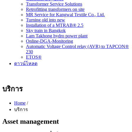
Transformer Service Solutions
Retrofitting transformers on site
MR Service for Kangwal Textile Co., Ltd.
Turning old into new
Installation of a MTRAB® 2.5
Sky train in Bangkok
Lam Takhong hydro power plant
Online-DGA-Monitoring
Automatic Voltage Control relay (AVR) to TAPCON®
230
ETOS®
ดาวน์โหลด
บริการ
Home
/
บริการ
Asset management